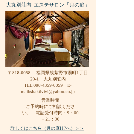
大丸別荘内 エステサロン「月の庭」
〒818-0058
福岡県筑紫野
市湯町1丁目
20-1
大丸別荘内
TEL:
090-4359-0059
E-
mail:
shaktivivi@yahoo.co.jp
営業時間
ご予約時にご相談くださ
い。
電話受付時間：9：00
－21：00
詳しくはこちら（月の庭HPへ）＞＞