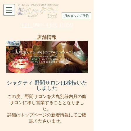
月の庭へのご予約
090-4359-0059
tel
店舗情報
シャクティ 野間サロンは移転いた
しました
この度、野間サロンを大丸別荘内月の庭
サロンに移し営業することとなりまし
た。
詳細はトップページの新着情報にてご確
認くださいませ。