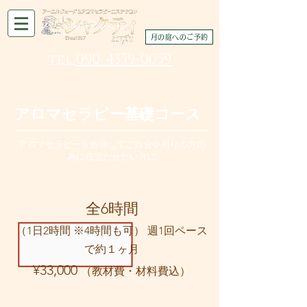
月の庭へのご予約
090-4359-0059
tel
アロマセラピー基礎コース
アロマセラピーを勉強してご自分や周りの方の
為に役立たせたい方に
全6時間
（1日2時間 ※4時間も可） 週1回ペース
で約１ヶ月
¥33,000
（教材費・材料費込）